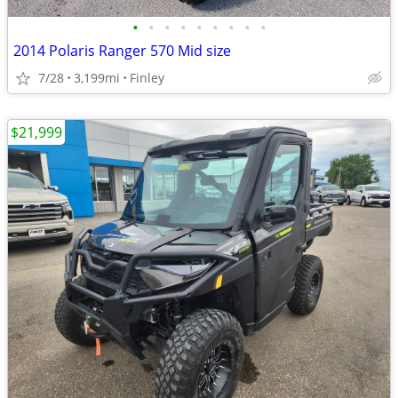
•
•
•
•
•
•
•
•
•
2014 Polaris Ranger 570 Mid size
7/28
3,199mi
Finley
$21,999