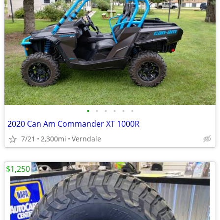
•
•
•
•
•
•
2020 Can Am Commander XT 1000R
7/21
2,300mi
Verndale
$1,250