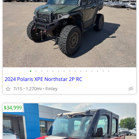
•
•
•
•
•
•
•
•
•
•
•
•
•
•
•
2024 Polaris XPE Northstar 2P RC
7/15
1,270mi
Finley
$34,999