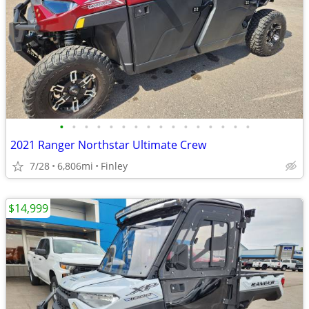
•
•
•
•
•
•
•
•
•
•
•
•
•
•
•
•
2021 Ranger Northstar Ultimate Crew
7/28
6,806mi
Finley
$14,999