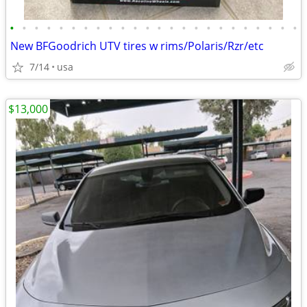
•
•
•
•
•
•
•
•
•
•
•
•
•
•
•
•
•
•
•
•
•
•
•
•
New BFGoodrich UTV tires w rims/Polaris/Rzr/etc
7/14
usa
$13,000