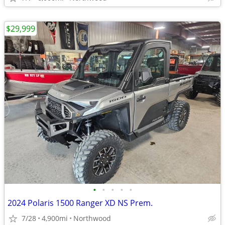
$29,999
•
•
•
•
•
2024 Polaris 1500 Ranger XD NS Prem.
7/28
4,900mi
Northwood