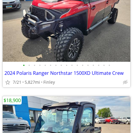
•
•
•
•
•
•
•
•
•
•
•
•
•
•
•
•
•
2024 Polaris Ranger Northstar 1500XD Ultimate Crew
7/21
5,827mi
Finley
$18,900