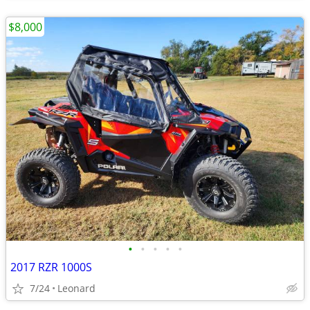
$8,000
•
•
•
•
•
2017 RZR 1000S
7/24
Leonard