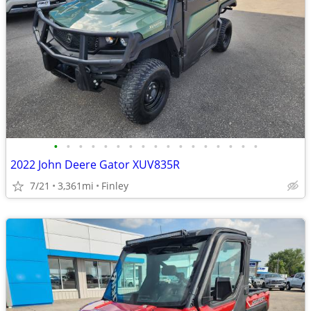
•
•
•
•
•
•
•
•
•
•
•
•
•
•
•
•
•
2022 John Deere Gator XUV835R
7/21
3,361mi
Finley