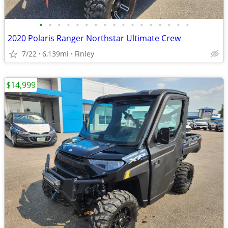
•
•
•
•
•
•
•
•
•
•
•
•
•
•
•
•
•
2020 Polaris Ranger Northstar Ultimate Crew
7/22
6,139mi
Finley
$14,999