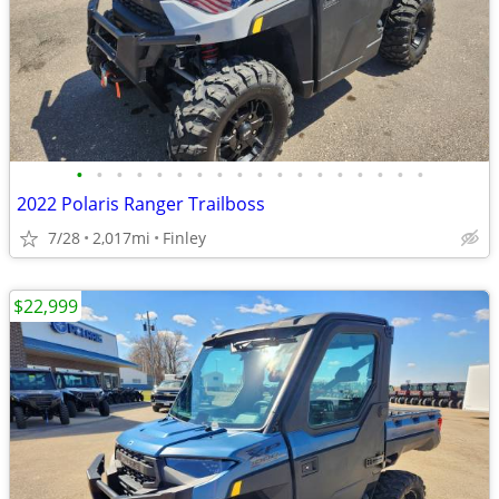
•
•
•
•
•
•
•
•
•
•
•
•
•
•
•
•
•
•
2022 Polaris Ranger Trailboss
7/28
2,017mi
Finley
$22,999