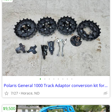
•
•
•
•
•
•
•
•
Polaris General 1000 Track Adaptor conversion kit for sale, parts only
7/27
Horace, ND
$9,500