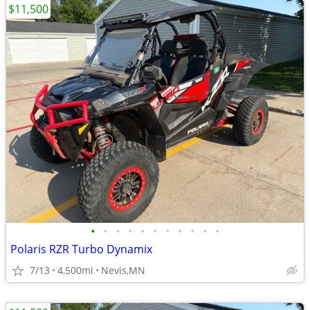
$11,500
•
•
•
•
•
•
•
•
•
•
•
Polaris RZR Turbo Dynamix
7/13
4,500mi
Nevis,MN