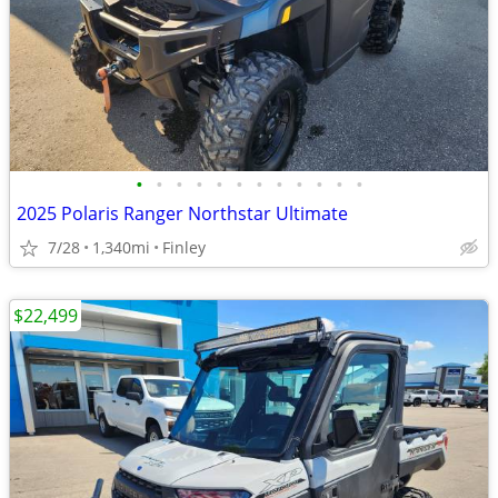
•
•
•
•
•
•
•
•
•
•
•
•
2025 Polaris Ranger Northstar Ultimate
7/28
1,340mi
Finley
$22,499