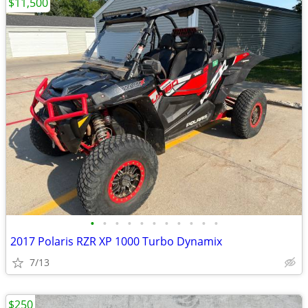
$11,500
•
•
•
•
•
•
•
•
•
•
•
2017 Polaris RZR XP 1000 Turbo Dynamix
7/13
$250