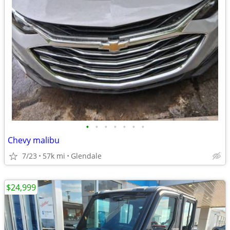
•
•
•
•
•
•
•
Chevy malibu
7/23
57k mi
Glendale
$24,999