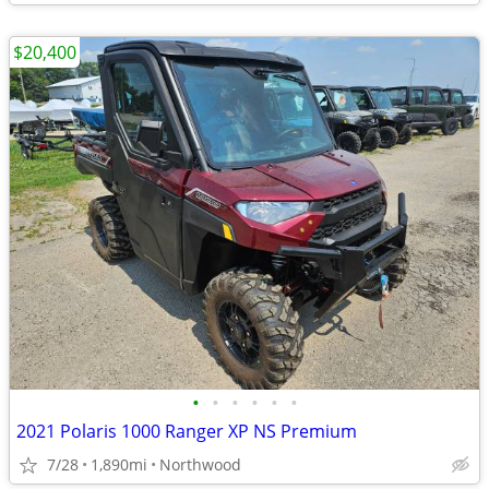
$20,400
•
•
•
•
•
•
2021 Polaris 1000 Ranger XP NS Premium
7/28
1,890mi
Northwood