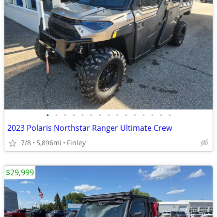
•
•
•
•
•
•
•
•
•
•
•
•
•
•
•
2023 Polaris Northstar Ranger Ultimate Crew
7/8
5,896mi
Finley
$29,999