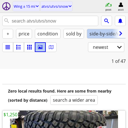
Wing ± 15 mi
atvs/utvs/snow
post
acct
+
price
condition
sold by
side-by-side/utv
newest
1
of 47
Zero local results found. Here are some from nearby
search a wider area
(sorted by distance)
$1,250