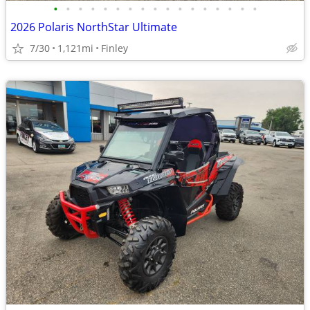
•
•
•
•
•
•
•
•
•
•
•
•
•
•
•
•
•
2026 Polaris NorthStar Ultimate
7/30
1,121mi
Finley