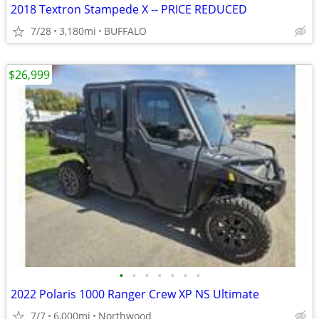
2018 Textron Stampede X -- PRICE REDUCED
7/28
3,180mi
BUFFALO
$26,999
•
•
•
•
•
•
•
2022 Polaris 1000 Ranger Crew XP NS Ultimate
7/7
6,000mi
Northwood