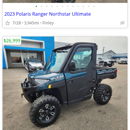
•
•
•
•
•
•
•
•
•
•
•
•
2023 Polaris Ranger Northstar Ultimate
7/28
3,945mi
Finley
$26,999