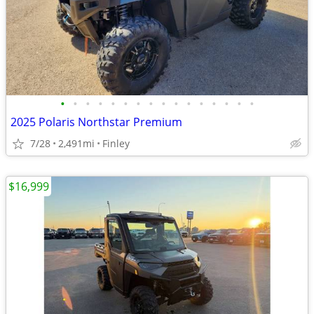
•
•
•
•
•
•
•
•
•
•
•
•
•
•
•
•
2025 Polaris Northstar Premium
7/28
2,491mi
Finley
$16,999