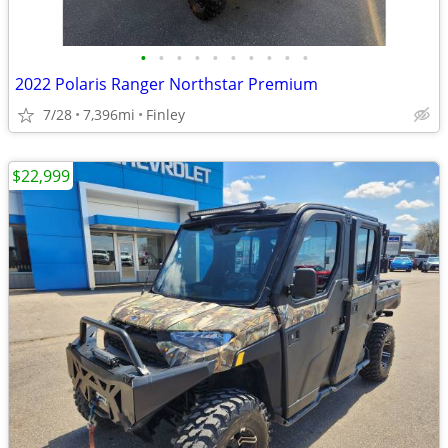
•
•
•
•
•
•
•
•
•
•
2022 Polaris Ranger Northstar Premium
7/28
7,396mi
Finley
$22,999