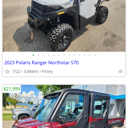
•
•
•
•
•
•
•
•
•
•
•
•
•
2023 Polaris Ranger Northstar 570
7/22
3,084mi
Finley
$21,999