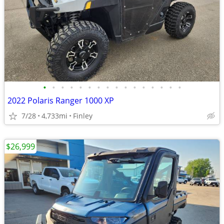
•
•
•
•
•
•
•
•
•
•
•
•
•
•
•
•
2022 Polaris Ranger 1000 XP
7/28
4,733mi
Finley
$26,999