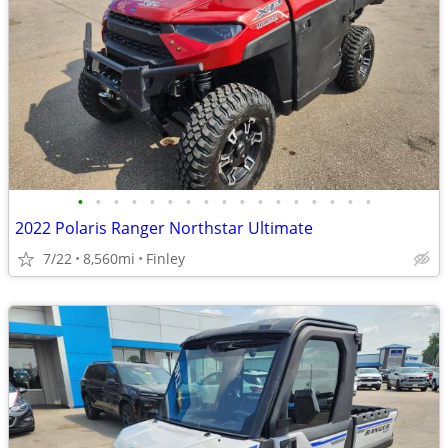
•
•
•
•
•
•
•
•
•
•
•
•
•
•
•
•
•
2022 Polaris Ranger Northstar Ultimate
7/22
8,560mi
Finley