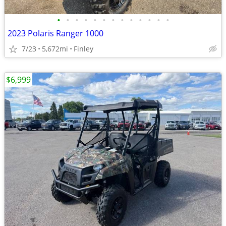
•
•
•
•
•
•
•
•
•
•
•
•
•
2023 Polaris Ranger 1000
7/23
5,672mi
Finley
$6,999