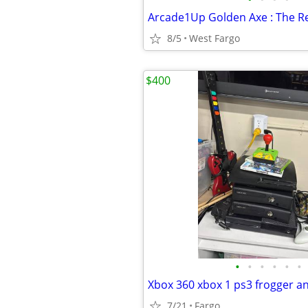
8/5
West Fargo
$400
•
•
•
•
•
•
7/21
Fargo