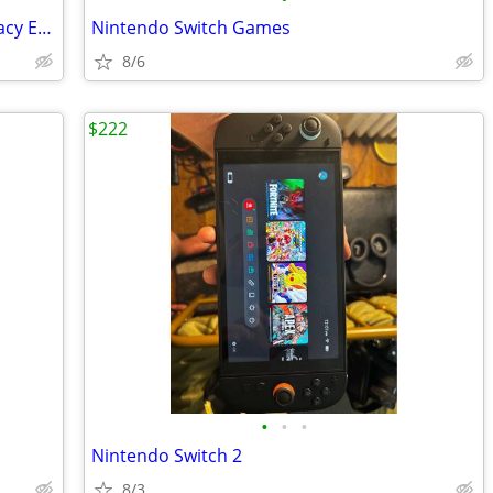
Arcade1Up Midway Classic Arcade : Legacy Edition
Nintendo Switch Games
8/6
$222
•
•
•
Nintendo Switch 2
8/3