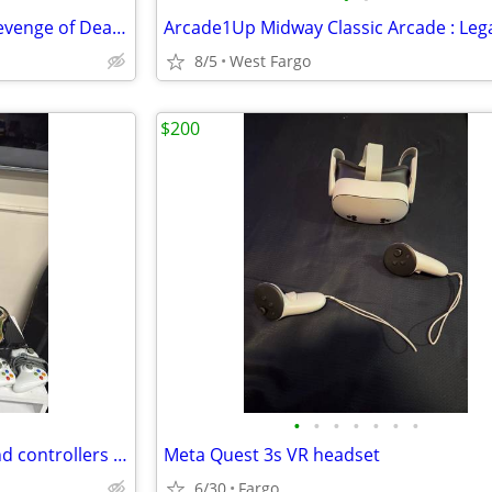
Arcade1Up Golden Axe : The Revenge of Death Adder
8/5
West Fargo
$200
•
•
•
•
•
•
•
Xbox 360 xbox 1 ps3 frogger and controllers and games
Meta Quest 3s VR headset
6/30
Fargo