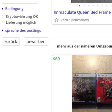
•
•
•
•
•
•
•
•
Bedingung
Immaculate Queen Bed Frame 
Kryptowährung OK
7/20
Jamestown
Lieferung möglich
sprache des postings
zurück
bewerben
mehr aus der näheren Umgebung
$60