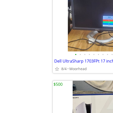
•
•
•
•
•
•
•
•
•
8/4
Moorhead
$500