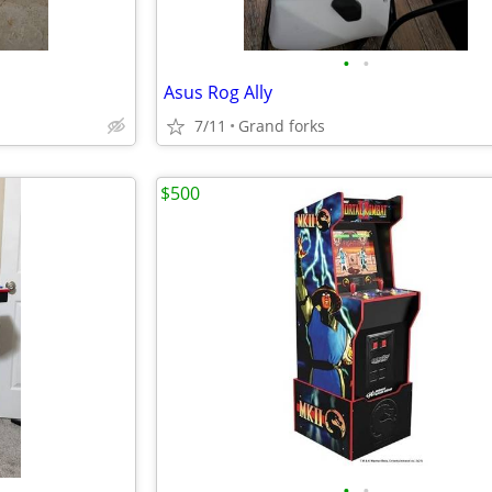
•
•
Asus Rog Ally
7/11
Grand forks
$500
•
•