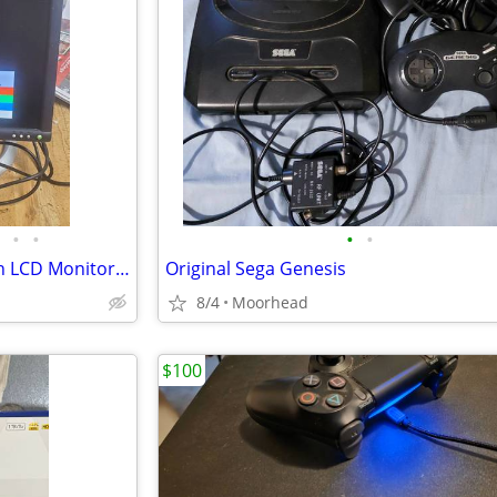
•
•
•
•
Dell UltraSharp 1703FPt 17 inch LCD Monitor. Plus Power Cord
Original Sega Genesis
8/4
Moorhead
$100