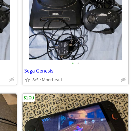
•
•
Sega Genesis
8/5
Moorhead
$200