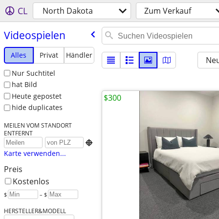
CL
North Dakota
Zum Verkauf
Videospielen
Alles
Privat
Händler
Neu
Nur Suchtitel
hat Bild
Heute gepostet
$300
hide duplicates
MEILEN VOM STANDORT
ENTFERNT

Karte verwenden...
Preis
Kostenlos
$
– $
HERSTELLER&MODELL