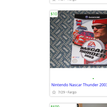
$10
•
Nintendo Nascar Thunder 200
7/29
Fargo
$600