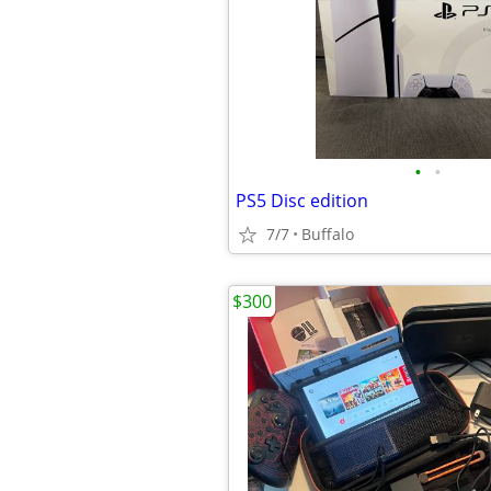
•
•
PS5 Disc edition
7/7
Buffalo
$300