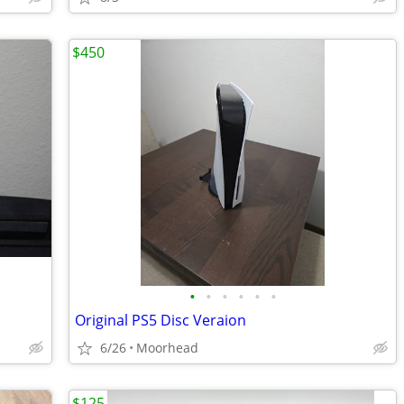
$450
•
•
•
•
•
•
Original PS5 Disc Veraion
6/26
Moorhead
$125