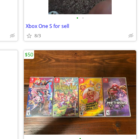
•
•
Xbox One S for sell
8/3
$50
•