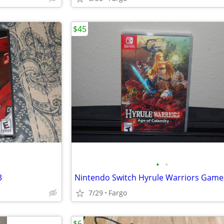
$45
•
•
3
Nintendo Switch Hyrule Warriors Game
7/29
Fargo
$6