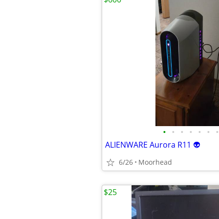
•
•
•
•
•
•
•
ALIENWARE Aurora R11 👽
6/26
Moorhead
$25