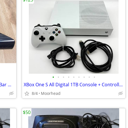
•
•
•
•
•
•
•
•
•
Microsoft 1414 Xbox 360 Kinect Sensor Bar Only - Black
XBox One S All Digital 1TB Console + Controller MINT
8/4
Moorhead
$50