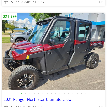
7/22
3,084mi
Finley
$21,999
•
•
•
•
•
•
•
•
•
•
•
•
•
•
•
•
2021 Ranger Northstar Ultimate Crew
7/28
6,806mi
Finley