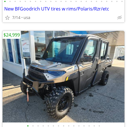
•
•
•
•
•
•
•
•
•
•
•
•
•
•
•
•
•
•
•
•
•
•
•
•
New BFGoodrich UTV tires w rims/Polaris/Rzr/etc
7/14
usa
$24,999
•
•
•
•
•
•
•
•
•
•
•
•
•
•
•