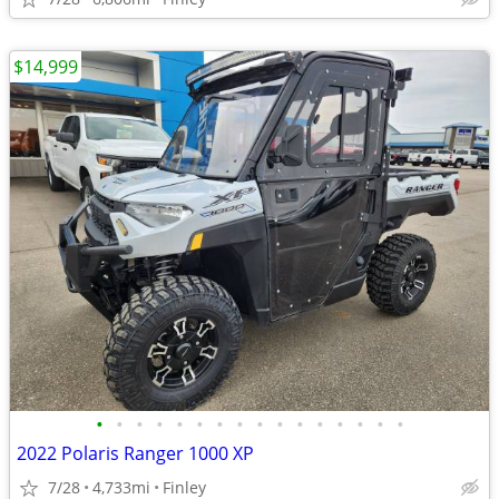
$14,999
•
•
•
•
•
•
•
•
•
•
•
•
•
•
•
•
2022 Polaris Ranger 1000 XP
7/28
4,733mi
Finley