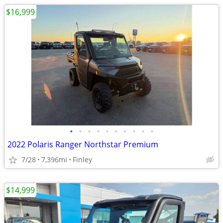
$16,999
•
•
•
•
•
•
•
•
•
•
2022 Polaris Ranger Northstar Premium
7/28
7,396mi
Finley
$14,999