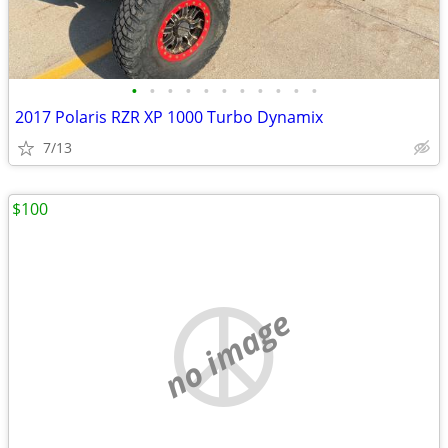
•
•
•
•
•
•
•
•
•
•
•
2017 Polaris RZR XP 1000 Turbo Dynamix
7/13
$100
no image