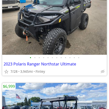
•
•
•
•
•
•
•
•
•
•
•
•
2023 Polaris Ranger Northstar Ultimate
7/28
3,945mi
Finley
$6,999