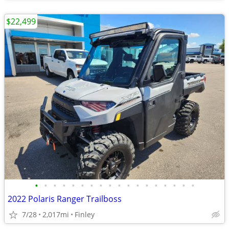
$22,499
•
•
•
•
•
•
•
•
•
•
•
•
•
•
•
•
•
•
2022 Polaris Ranger Trailboss
7/28
2,017mi
Finley