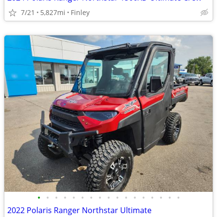
7/21
5,827mi
Finley
•
•
•
•
•
•
•
•
•
•
•
•
•
•
•
•
•
2022 Polaris Ranger Northstar Ultimate