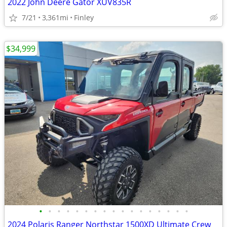
2022 John Deere Gator XUV835R
7/21
3,361mi
Finley
$34,999
•
•
•
•
•
•
•
•
•
•
•
•
•
•
•
•
•
2024 Polaris Ranger Northstar 1500XD Ultimate Crew