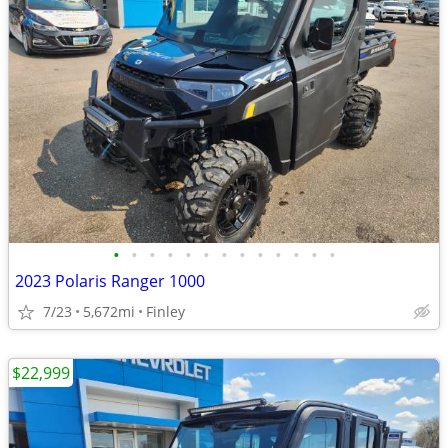
•
•
•
•
•
•
•
•
•
•
•
•
•
2023 Polaris Ranger 1000
7/23
5,672mi
Finley
$22,999