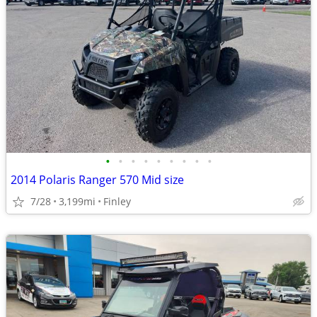
•
•
•
•
•
•
•
•
•
2014 Polaris Ranger 570 Mid size
7/28
3,199mi
Finley