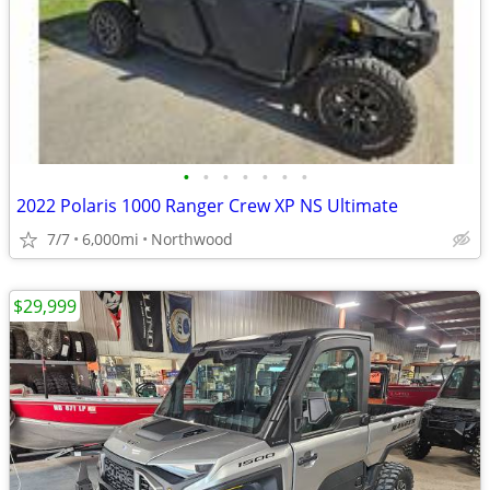
•
•
•
•
•
•
•
2022 Polaris 1000 Ranger Crew XP NS Ultimate
7/7
6,000mi
Northwood
$29,999