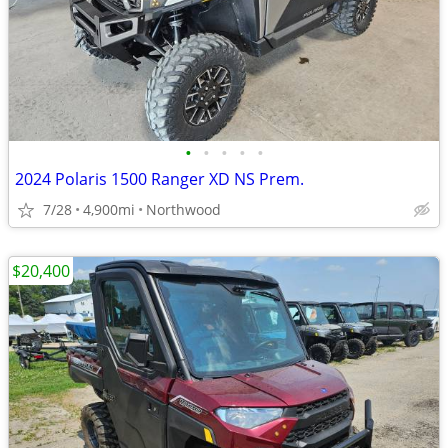
•
•
•
•
•
2024 Polaris 1500 Ranger XD NS Prem.
7/28
4,900mi
Northwood
$20,400