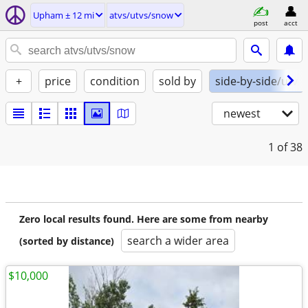
Upham ± 12 mi
atvs/utvs/snow
post
acct
+
price
condition
sold by
side-by-side/utv
newest
1
of 38
Zero local results found. Here are some from nearby
search a wider area
(sorted by distance)
$10,000