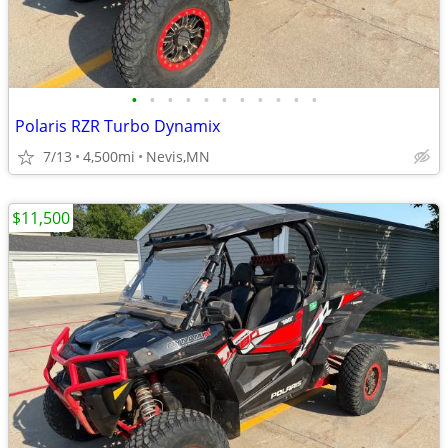
•
•
•
•
•
•
•
•
•
•
•
Polaris RZR Turbo Dynamix
7/13
4,500mi
Nevis,MN
$11,500