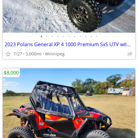
•
•
•
•
•
•
•
•
•
•
•
2023 Polaris General XP 4 1000 Premium SxS UTV with EXTRAS!
7/27
3,000mi
Winnipeg
$8,000