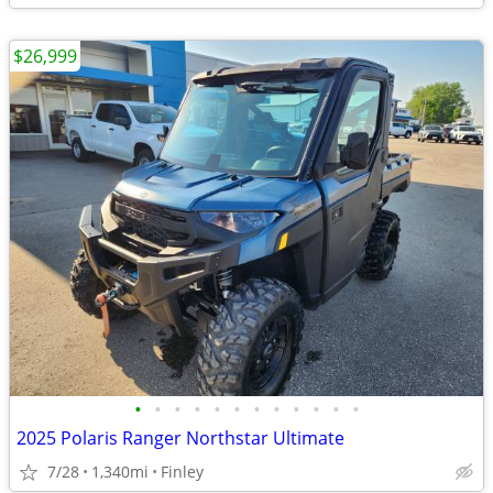
$26,999
•
•
•
•
•
•
•
•
•
•
•
•
2025 Polaris Ranger Northstar Ultimate
7/28
1,340mi
Finley