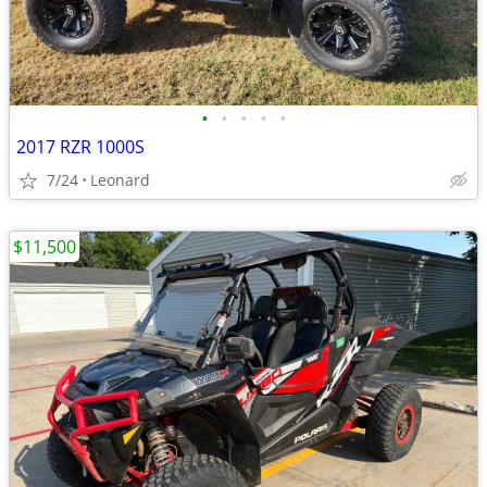
•
•
•
•
•
2017 RZR 1000S
7/24
Leonard
$11,500