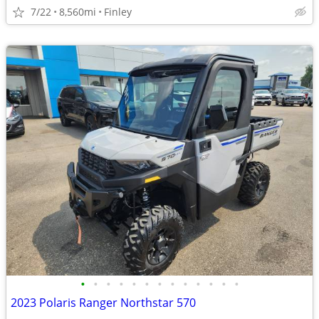
7/22
8,560mi
Finley
•
•
•
•
•
•
•
•
•
•
•
•
•
2023 Polaris Ranger Northstar 570