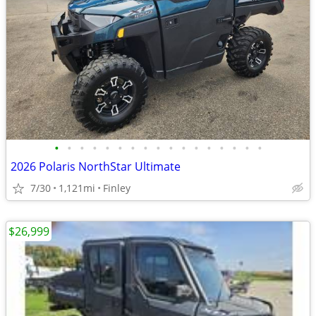
•
•
•
•
•
•
•
•
•
•
•
•
•
•
•
•
•
2026 Polaris NorthStar Ultimate
7/30
1,121mi
Finley
$26,999