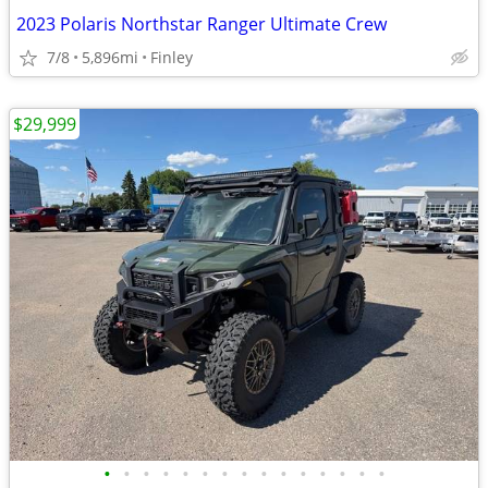
2023 Polaris Northstar Ranger Ultimate Crew
7/8
5,896mi
Finley
$29,999
•
•
•
•
•
•
•
•
•
•
•
•
•
•
•