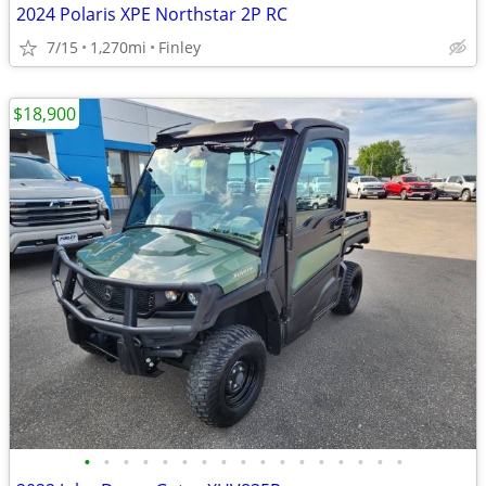
2024 Polaris XPE Northstar 2P RC
7/15
1,270mi
Finley
$18,900
•
•
•
•
•
•
•
•
•
•
•
•
•
•
•
•
•