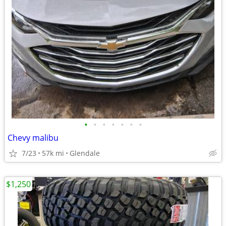
•
•
•
•
•
•
•
Chevy malibu
7/23
57k mi
Glendale
$1,250