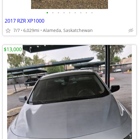
•
•
•
•
•
•
•
•
•
2017 RZR XP1000
7/7
6,029mi
Alameda, Saskatchewan
$13,000