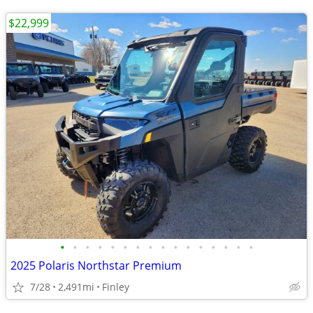
$22,999
•
•
•
•
•
•
•
•
•
•
•
•
•
•
•
•
2025 Polaris Northstar Premium
7/28
2,491mi
Finley