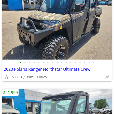
•
•
•
•
•
•
•
•
•
•
•
•
•
•
•
•
•
2020 Polaris Ranger Northstar Ultimate Crew
7/22
6,139mi
Finley
$21,999