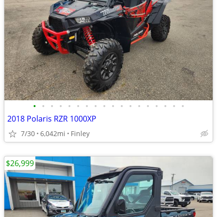
•
•
•
•
•
•
•
•
•
•
•
•
•
•
•
•
•
•
2018 Polaris RZR 1000XP
7/30
6,042mi
Finley
$26,999