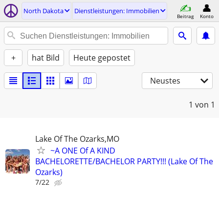
North Dakota
Dienstleistungen: Immobilien
Beitrag
Konto
+
hat Bild
Heute gepostet
Neustes
1
von 1
Lake Of The Ozarks,MO
~A ONE Of A KIND
BACHELORETTE/BACHELOR PARTY!!! (Lake Of The
Ozarks)
7/22