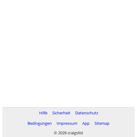
Hilfe
Sicherheit
Datenschutz
Bedingungen
Impressum
App
Sitemap
© 2026 craigslist