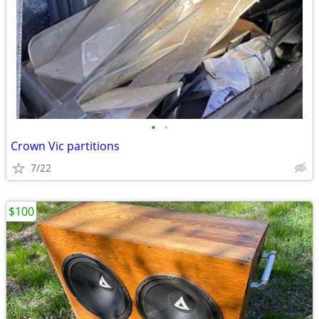
•
•
Crown Vic partitions
7/22
$100