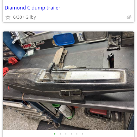
Diamond C dump trailer
6/30
Gilby
•
•
•
•
•
•