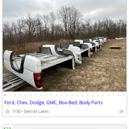
•
•
•
•
•
•
•
•
•
•
•
•
•
•
•
•
•
•
•
•
•
•
•
•
Ford, Chev, Dodge, GMC, Box-Bed, Body Parts
7/30
Detroit Lakes