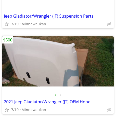
Jeep Gladiator/Wrangler (JT) Suspension Parts
7/19
Minnewaukan
$500
•
•
2021 Jeep Gladiator/Wrangler (JT) OEM Hood
7/19
Minnewaukan