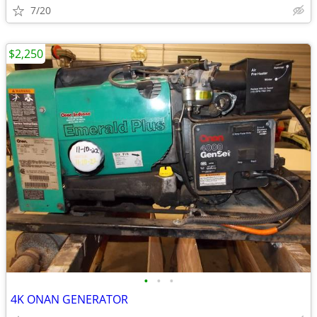
7/20
$2,250
•
•
•
4K ONAN GENERATOR