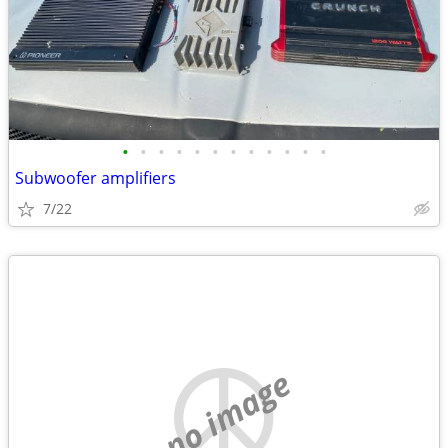
•
•
•
•
•
•
•
•
•
•
•
•
Subwoofer amplifiers
7/22
no image