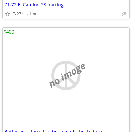
71-72 El Camino SS parting
7/27
Hatton
$400
no image
Batteries, alternator, brake pads, brake hose