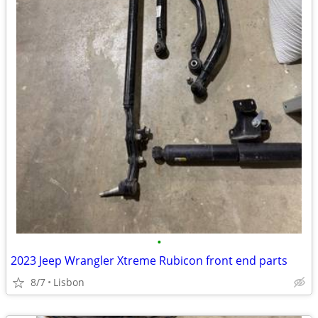
•
2023 Jeep Wrangler Xtreme Rubicon front end parts
8/7
Lisbon