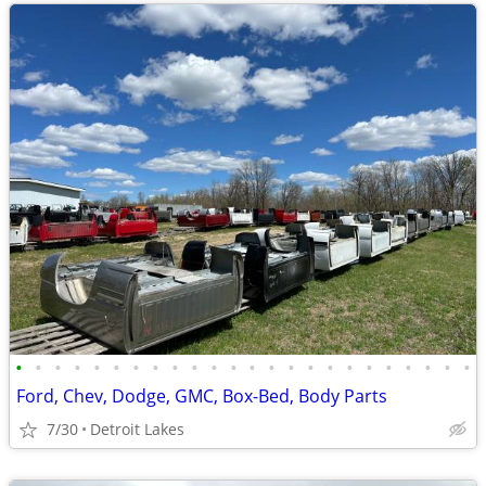
•
•
•
•
•
•
•
•
•
•
•
•
•
•
•
•
•
•
•
•
•
•
•
•
Ford, Chev, Dodge, GMC, Box-Bed, Body Parts
7/30
Detroit Lakes