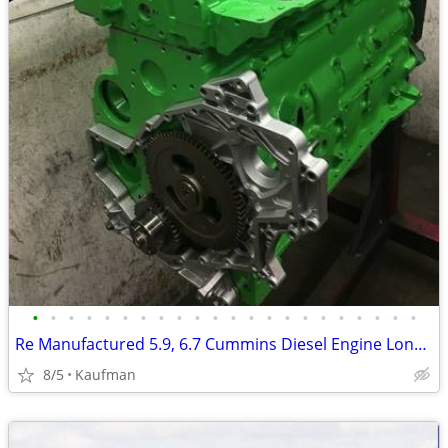
•
•
•
•
•
•
•
•
•
•
•
•
•
•
•
•
•
•
•
•
•
•
Re Manufactured 5.9, 6.7 Cummins Diesel Engine Long Blocks
8/5
Kaufman