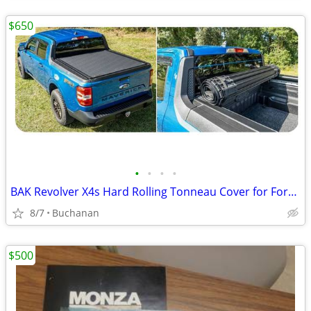
$650
•
•
•
•
BAK Revolver X4s Hard Rolling Tonneau Cover for Ford Maverick
8/7
Buchanan
$500