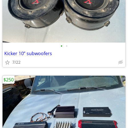
•
•
Kicker 10” subwoofers
7/22
$250