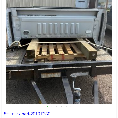
•
•
•
•
•
•
8ft truck bed-2019 F350