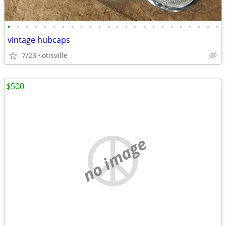
•
•
•
•
•
•
•
•
•
•
•
•
•
•
•
•
•
•
•
•
•
•
•
•
vintage hubcaps
7/23
otisville
$500
no image