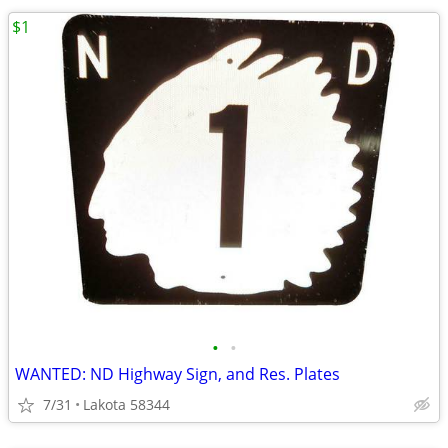
$1
•
•
WANTED: ND Highway Sign, and Res. Plates
7/31
Lakota 58344