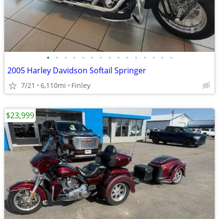
•
•
•
•
•
•
•
•
•
•
•
•
•
•
•
2005 Harley Davidson Softail Springer
7/21
6,110mi
Finley
$23,999