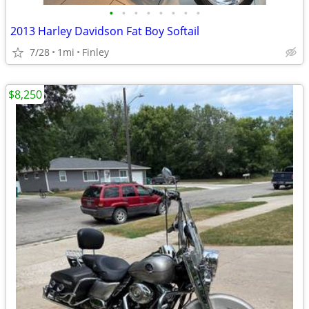
•
•
•
•
•
•
•
•
2013 Harley Davidson Fat Boy Softail
7/28
1mi
Finley
$8,250