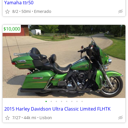
Yamaha ttr50
8/2
50mi
Emerado
$10,000
•
•
•
•
•
•
•
•
2015 Harley Davidson Ultra Classic Limited FLHTK
7/27
44k mi
Lisbon