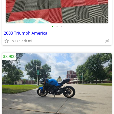
•
•
•
2003 Triumph America
7/27
23k mi
$8,900