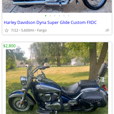
•
•
•
•
•
•
Harley Davidson Dyna Super Glide Custom FXDC
7/22
5,600mi
Fargo
$2,800