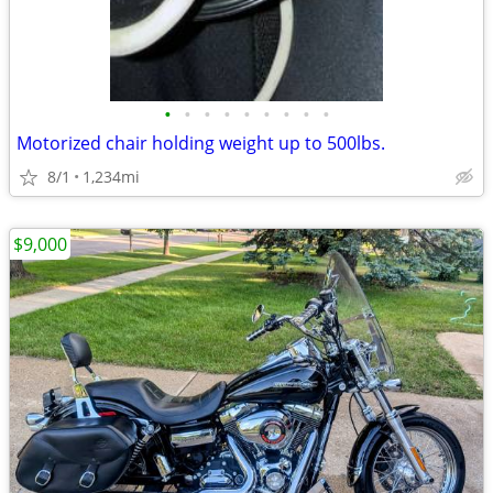
•
•
•
•
•
•
•
•
•
Motorized chair holding weight up to 500lbs.
8/1
1,234mi
$9,000