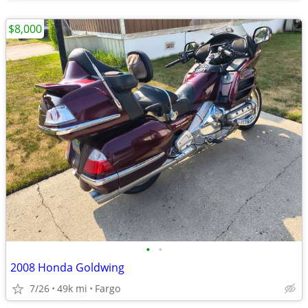
$8,000
•
•
2008 Honda Goldwing
7/26
49k mi
Fargo