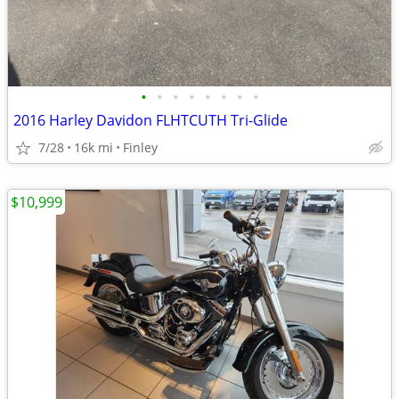
•
•
•
•
•
•
•
•
2016 Harley Davidon FLHTCUTH Tri-Glide
7/28
16k mi
Finley
$10,999