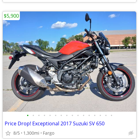
$5,900
•
•
•
•
•
•
•
•
•
•
•
•
•
•
•
•
Price Drop! Exceptional 2017 Suzuki SV 650
8/5
1,300mi
Fargo