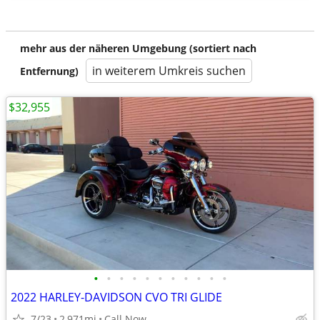
mehr aus der näheren Umgebung (sortiert nach
in weiterem Umkreis suchen
Entfernung)
$32,955
•
•
•
•
•
•
•
•
•
•
•
2022 HARLEY-DAVIDSON CVO TRI GLIDE
7/23
2,971mi
Call Now