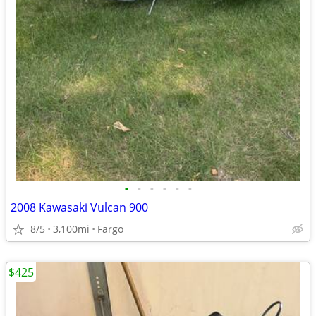
•
•
•
•
•
•
2008 Kawasaki Vulcan 900
8/5
3,100mi
Fargo
$425