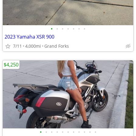
•
•
•
•
•
•
•
2023 Yamaha XSR 900
7/11
4,000mi
Grand Forks
$4,250
•
•
•
•
•
•
•
•
•
•
•