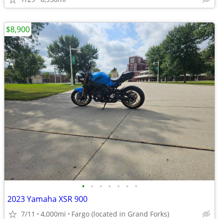
$8,900
•
•
•
•
•
•
•
2023 Yamaha XSR 900
7/11
4,000mi
Fargo (located in Grand Forks)