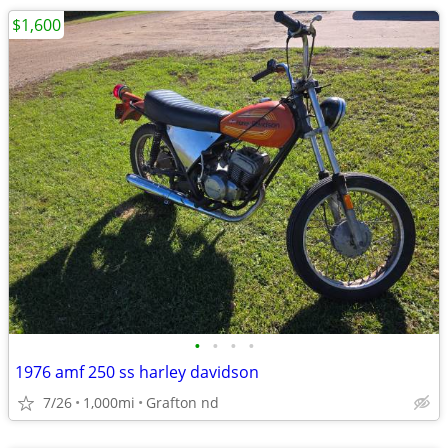
$1,600
•
•
•
•
1976 amf 250 ss harley davidson
7/26
1,000mi
Grafton nd