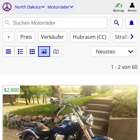
North Dakota
Motorräder
Beitrag
Konto
+
Preis
Verkäufer
Hubraum (CC)
Straßenzu
Neustes
1 - 2
von 60
$2,800