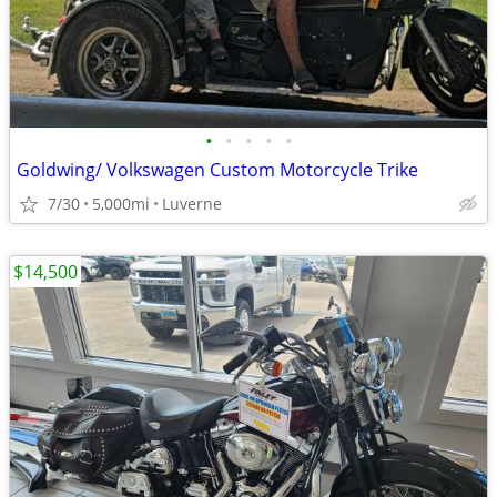
•
•
•
•
•
Goldwing/ Volkswagen Custom Motorcycle Trike
7/30
5,000mi
Luverne
$14,500