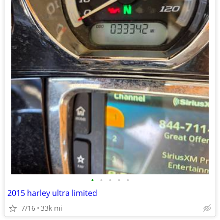
•
•
•
•
•
2015 harley ultra limited
7/16
33k mi