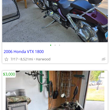
•
•
•
2006 Honda VTX 1800
7/17
8,521mi
Harwood
$3,000