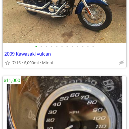
•
•
•
•
•
•
•
•
•
•
•
•
2009 Kawasaki vulcan
7/16
6,000mi
Minot
$11,000