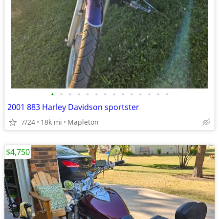
•
•
•
•
•
•
•
•
•
•
•
•
•
•
2001 883 Harley Davidson sportster
7/24
18k mi
Mapleton
$4,750