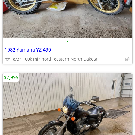
•
1982 Yamaha YZ 490
8/3
100k mi
north eastern North Dakota
$2,995