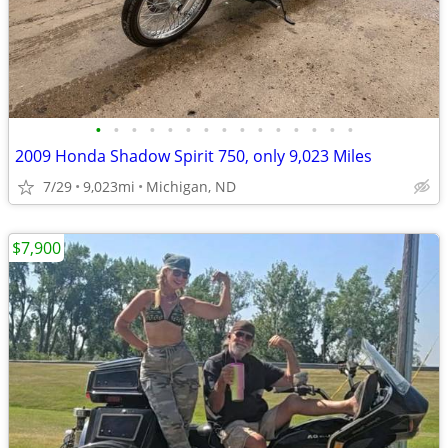
•
•
•
•
•
•
•
•
•
•
•
•
•
•
•
2009 Honda Shadow Spirit 750, only 9,023 Miles
7/29
9,023mi
Michigan, ND
$7,900