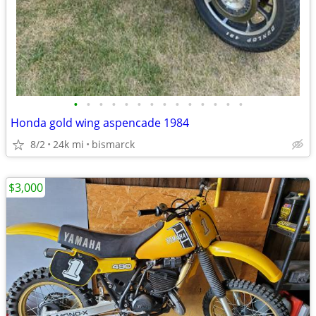
•
•
•
•
•
•
•
•
•
•
•
•
•
•
Honda gold wing aspencade 1984
8/2
24k mi
bismarck
$3,000