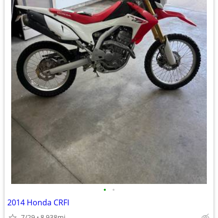
•
•
2014 Honda CRFI
7/29
8,938mi