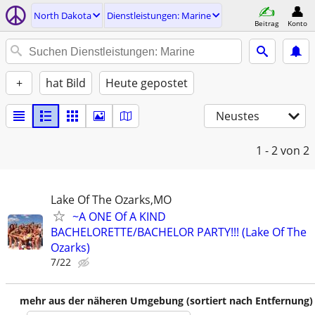
North Dakota
Dienstleistungen: Marine
Beitrag
Konto
+
hat Bild
Heute gepostet
Neustes
1 - 2
von 2
Lake Of The Ozarks,MO
~A ONE Of A KIND
BACHELORETTE/BACHELOR PARTY!!! (Lake Of The
Ozarks)
7/22
mehr aus der näheren Umgebung (sortiert nach Entfernung)