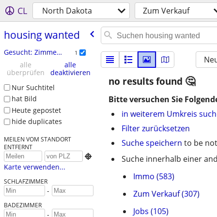
CL
North Dakota
Zum Verkauf
housing wanted
Gesucht: Zimmer / WG
1
Neu
alle
alle
überprüfen
deaktivieren
no results found
Nur Suchtitel
Bitte versuchen Sie Folgend
hat Bild
Heute gepostet
in weiterem Umkreis suc
hide duplicates
Filter zurücksetzen
MEILEN VOM STANDORT
Suche speichern
to be not
ENTFERNT

Suche innerhalb einer and
Karte verwenden...
Immo (583)
SCHLAFZIMMER
-
Zum Verkauf (307)
BADEZIMMER
Jobs (105)
-