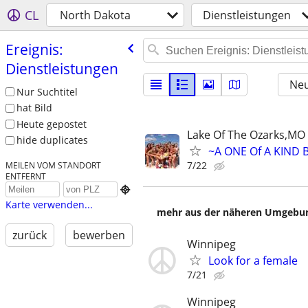
CL
North Dakota
Dienstleistungen
Ereignis:
Dienstleistungen
Neu
Nur Suchtitel
hat Bild
Heute gepostet
Lake Of The Ozarks,MO
hide duplicates
~A ONE Of A KIND 
7/22
MEILEN VOM STANDORT
ENTFERNT

Karte verwenden...
mehr aus der näheren Umgebung
zurück
bewerben
Winnipeg
Look for a female
7/21
Winnipeg