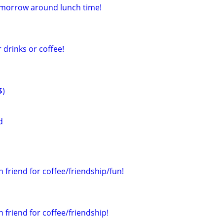
omorrow around lunch time!
 drinks or coffee!
$)
d
n friend for coffee/friendship/fun!
n friend for coffee/friendship!