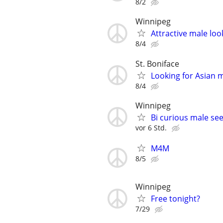
8/2
Winnipeg
Attractive male loo
8/4
St. Boniface
Looking for Asian m
8/4
Winnipeg
Bi curious male see
vor 6 Std.
M4M
8/5
Winnipeg
Free tonight?
7/29