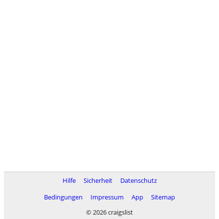
Hilfe
Sicherheit
Datenschutz
Bedingungen
Impressum
App
Sitemap
© 2026 craigslist