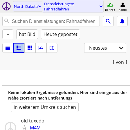
Dienstleistungen:
North Dakota
Fahrradfahren
Beitrag
Konto
+
hat Bild
Heute gepostet
Neustes
1
von 1
Keine lokalen Ergebnisse gefunden. Hier sind einige aus der
Nähe (sortiert nach Entfernung)
in weiterem Umkreis suchen
old tuxedo
M4M