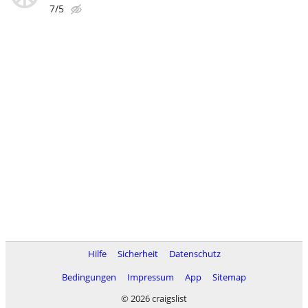
7/5
Hilfe
Sicherheit
Datenschutz
Bedingungen
Impressum
App
Sitemap
© 2026 craigslist