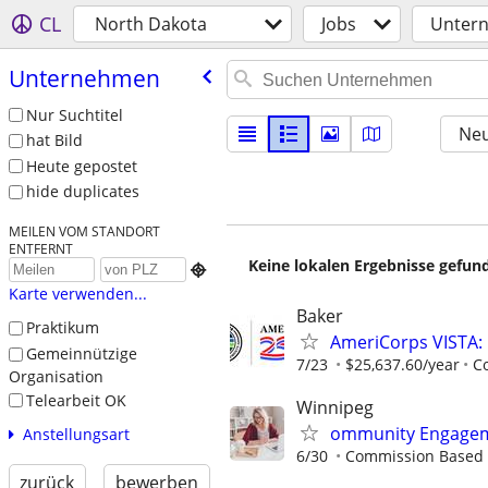
CL
North Dakota
Jobs
Unter
Unternehmen
Nur Suchtitel
Neu
hat Bild
Heute gepostet
hide duplicates
MEILEN VOM STANDORT
ENTFERNT
Keine lokalen Ergebnisse gefund

Karte verwenden...
Baker
Praktikum
AmeriCorps VISTA: 
Gemeinnützige
7/23
$25,637.60/year
C
Organisation
Telearbeit OK
Winnipeg
ommunity Engagem
Anstellungsart
6/30
Commission Based
zurück
bewerben