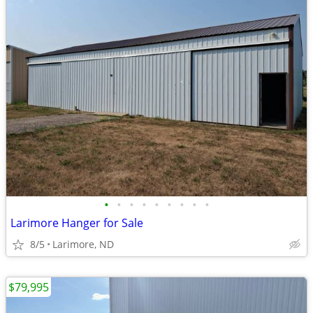
•
•
•
•
•
•
•
•
•
Larimore Hanger for Sale
8/5
Larimore, ND
$79,995