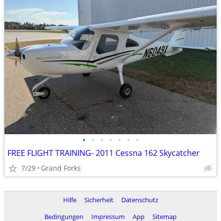
•
•
•
•
•
•
•
FREE FLIGHT TRAINING- 2011 Cessna 162 Skycatcher
7/29
Grand Forks
Hilfe
Sicherheit
Datenschutz
Bedingungen
Impressum
App
Sitemap